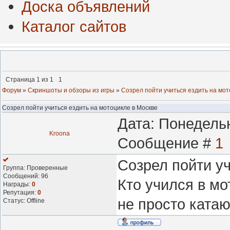
Доска объявлений
Каталог сайтов
Страница
1
из
1
1
Форум
»
Скриншоты и обзоры из игры
»
Созрел пойти учиться ездить на мот
Созрел пойти учиться ездить на мотоцикле в Москве
Дата: Понедельн
Kroona
Сообщение #
1
Созрел пойти уч
Группа: Проверенные
Сообщений:
96
Кто учился в мо
Награды:
0
Репутация:
0
не просто ката
Статус:
Offline