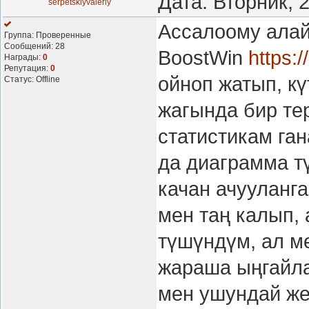
Дата: Вторник, 
serpetskiyvaleriy
Ассалоому алай
Группа: Проверенные
Сообщений:
28
BoostWin
https:
Награды:
0
Репутация:
0
ойноп жатып, к
Статус:
Offline
жагында бир те
статистикам га
да диаграмма т
качан ачууланг
мен таң калып,
түшүндүм, ал м
жараша ыңгайла
мен ушундай же