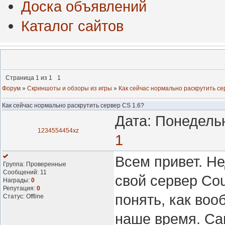
Доска объявлений
Каталог сайтов
Страница
1
из
1
1
Форум
»
Скриншоты и обзоры из игры
»
Как сейчас нормально раскрутить се
Как сейчас нормально раскрутить сервер CS 1.6?
Дата: Понедельн
1234554454xz
1
Всем привет. Н
Группа: Проверенные
Сообщений:
11
свой сервер Cou
Награды:
0
Репутация:
0
понять, как воо
Статус:
Offline
наше время. Са