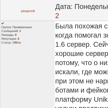
Дата: Понедельн
pipsgrom8
2
Была похожая с
Группа: Проверенные
Сообщений:
4
когда помогал з
Награды:
0
Репутация:
0
1.6 сервер. Се
Статус:
Offline
хорошие сервер
потому, что о н
искали, где мож
при этом не на
ботами и фейко
платформу Unik