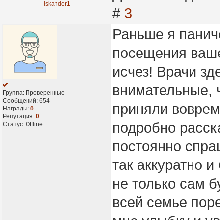
iskander1
#
3
Раньше я панич
посещения ваше
исчез! Врачи з
внимательные, 
Группа: Проверенные
Сообщений:
654
приняли вовремя
Награды:
0
Репутация:
0
подробно расск
Статус:
Offline
постоянно спра
так аккуратно и
не только сам б
всей семье поре