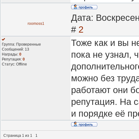
Дата: Воскресен
roomoss1
#
2
Тоже как и вы 
Группа: Проверенные
Сообщений:
13
пока не узнал, 
Награды:
0
Репутация:
0
дополнительног
Статус:
Offline
можно без труда
работают они бо
репутация. На с
и порядке её пр
Страница
1
из
1
1