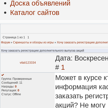
Доска объявлений
Каталог сайтов
Страница
1
из
1
1
Форум
»
Скриншоты и обзоры из игры
»
Хочу заказать регистрацию дополни
Хочу заказать регистрацию дополнительного выпуска акций
Дата: Воскресен
vitali123334
#
1
Может в курсе к
Группа: Проверенные
Сообщений:
11
информация кас
Награды:
0
Репутация:
0
заказать регис
Статус:
Offline
акций? Не могу