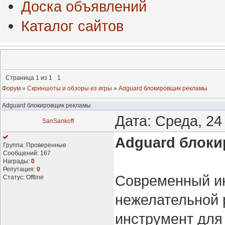
Доска объявлений
Каталог сайтов
Страница
1
из
1
1
Форум
»
Скриншоты и обзоры из игры
»
Adguard блокировщик рекламы
Adguard блокировщик рекламы
Дата: Среда, 24
SanSankoff
Adguard блок
Группа: Проверенные
Сообщений:
167
Награды:
0
Репутация:
0
Современный ин
Статус:
Offline
нежелательной
инструмент для