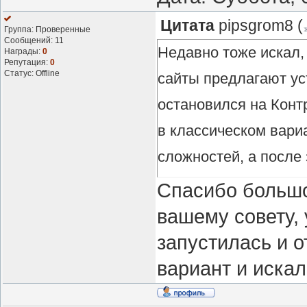
Цитата
pipsgrom8
(
Группа: Проверенные
Сообщений:
11
Недавно тоже искал, 
Награды:
0
Репутация:
0
Статус:
Offline
сайты предлагают ус
остановился на Контр
в классическом вари
сложностей, а после
серверам. У меня Кон
Спасибо большо
вылетов или ошибок 
вашему совету, 
без долгих поисков 
запустилась и о
вариант.
вариант и искал