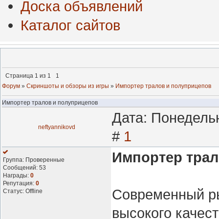
Доска объявлений
Каталог сайтов
Страница
1
из
1
1
Форум
»
Скриншоты и обзоры из игры
»
Импортер тралов и полуприцепов
Импортер тралов и полуприцепов
Дата: Понедельн
neftyannikovd
#
1
Импортер трал
Группа: Проверенные
Сообщений:
53
Награды:
0
Репутация:
0
Современный ры
Статус:
Offline
высокого качес