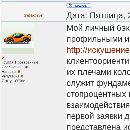
Дата: Пятница, 
grusakpavel
Мой личный бэк
профильными и
http://искушени
клиентоориенти
Группа: Проверенные
Сообщений:
140
их плечами кол
Награды:
0
Репутация:
0
служит фундаме
Статус:
Offline
стопроцентных 
взаимодействия
первой заявки д
представлена и