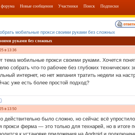
 форума
Новые сообщения
Участники
Поиск
Подписки
обрать мобильные прокси своими руками без сложных
воими руками без сложных
25 в 13:36
т тема мобильные прокси своими руками. Хочется поня
елю собрать что-то рабочее без глубоких технических зн
льный интернет, но нет желания тратить недели на настр
йчас уже есть более простой подход?
25 в 13:50
о действительно было сложно, но сейчас всё упростило
 прокси ферма — это только для технарей, но в итоге 
водится к установке приложения на Android и подключе