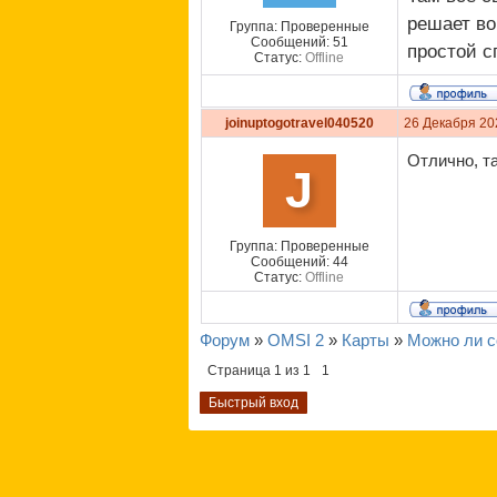
решает во
Группа: Проверенные
Сообщений:
51
простой с
Статус:
Offline
joinuptogotravel040520
26 Декабря 20
Отлично, та
J
Группа: Проверенные
Сообщений:
44
Статус:
Offline
Форум
»
OMSI 2
»
Карты
»
Можно ли с
Страница
1
из
1
1