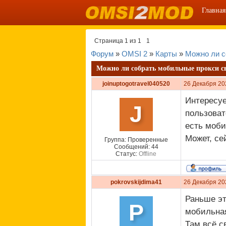
Главная
Страница
1
из
1
1
Форум
»
OMSI 2
»
Карты
»
Можно ли с
Можно ли собрать мобильные прокси с
joinuptogotravel040520
26 Декабря 20
Интересуе
J
пользоват
есть моби
Может, се
Группа: Проверенные
Сообщений:
44
Статус:
Offline
pokrovskijdima41
26 Декабря 20
Раньше эт
P
мобильная
Там всё с