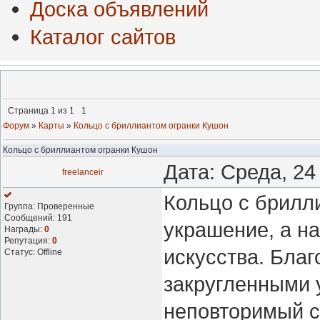
Доска объявлений
Каталог сайтов
Страница
1
из
1
1
Форум
»
Карты
»
Кольцо с бриллиантом огранки Кушон
Кольцо с бриллиантом огранки Кушон
Дата: Среда, 24
freelanceir
Кольцо с брилли
Группа: Проверенные
Сообщений:
191
украшение, а н
Награды:
0
Репутация:
0
искусства. Бла
Статус:
Offline
закругленными у
неповторимый с