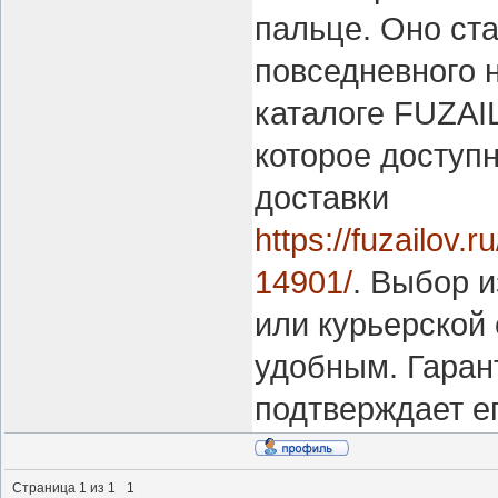
пальце. Оно ст
повседневного н
каталоге FUZAI
которое доступн
доставки
https://fuzailov.
14901/
. Выбор и
или курьерской
удобным. Гаран
подтверждает ег
Страница
1
из
1
1