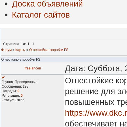
Доска объявлений
Каталог сайтов
Страница
1
из
1
1
Форум
»
Карты
»
Огнестойкие коробки FS
Огнестойкие коробки FS
Дата: Суббота, 
freelanceir
Огнестойкие ко
Группа: Проверенные
Сообщений:
193
решение для эл
Награды:
0
Репутация:
0
повышенных тре
Статус:
Offline
https://www.dkc.r
обеспечивает н