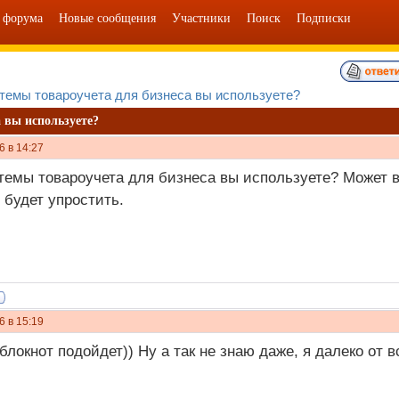
 форума
Новые сообщения
Участники
Поиск
Подписки
темы товароучета для бизнеса вы используете?
 вы используете?
6 в 14:27
темы товароучета для бизнеса вы используете? Может вы
 будет упростить.
6 в 15:19
локнот подойдет)) Ну а так не знаю даже, я далеко от вс