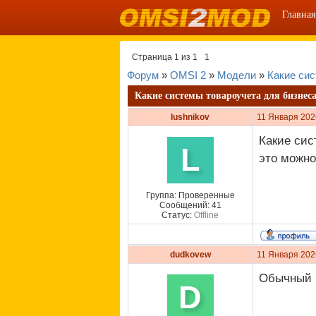
Главная
Страница
1
из
1
1
Форум
»
OMSI 2
»
Модели
»
Какие сис
Какие системы товароучета для бизнеса
lushnikov
11 Января 202
Какие сис
L
это можно
Группа: Проверенные
Сообщений:
41
Статус:
Offline
dudkovew
11 Января 202
Обычный б
D