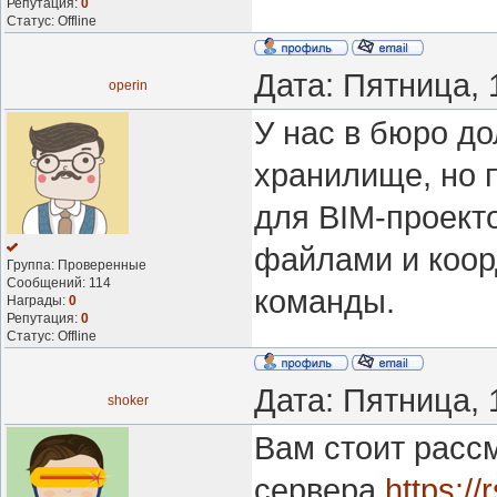
Репутация:
0
Статус:
Offline
Дата: Пятница, 
operin
У нас в бюро д
хранилище, но 
для BIM-проекто
файлами и коор
Группа: Проверенные
Сообщений:
114
команды.
Награды:
0
Репутация:
0
Статус:
Offline
Дата: Пятница, 
shoker
Вам стоит расс
сервера
https://