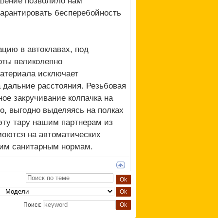
ешение позволило нам
гарантировать бесперебойность
цию в автоклавах, под
оты великолепно
материала исключает
 дальние расстояния. Резьбовая
ное закручивание колпачка на
о, выгодно выделяясь на полках
эту тару нашим партнерам из
моются на автоматических
гим санитарным нормам.
Поиск: