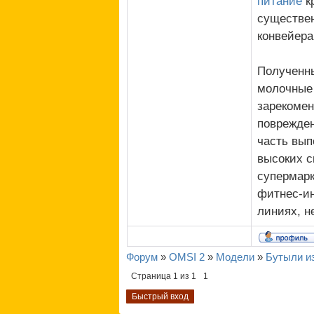
питание
к
существен
конвейера
Полученны
молочные 
зарекомен
поврежден
часть вып
высоких с
супермарк
фитнес-ин
линиях, н
Форум
»
OMSI 2
»
Модели
»
Бутыли из
Страница
1
из
1
1