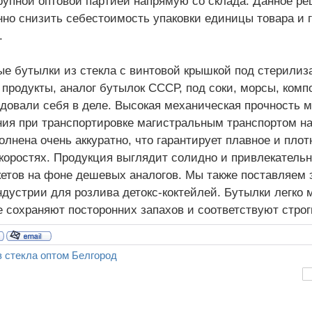
рупной оптовой партией напрямую со склада. Данное р
но снизить себестоимость упаковки единицы товара и 
.
е бутылки из стекла с винтовой крышкой под стерилиза
продукты, аналог бутылок СССР, под соки, морсы, комп
довали себя в деле. Высокая механическая прочность 
ия при транспортировке магистральным транспортом на
олнена очень аккуратно, что гарантирует плавное и плот
коростях. Продукция выглядит солидно и привлекательн
етов на фоне дешевых аналогов. Мы также поставляем 
дустрии для розлива детокс-коктейлей. Бутылки легко 
е сохраняют посторонних запахов и соответствуют стро
 стекла оптом Белгород