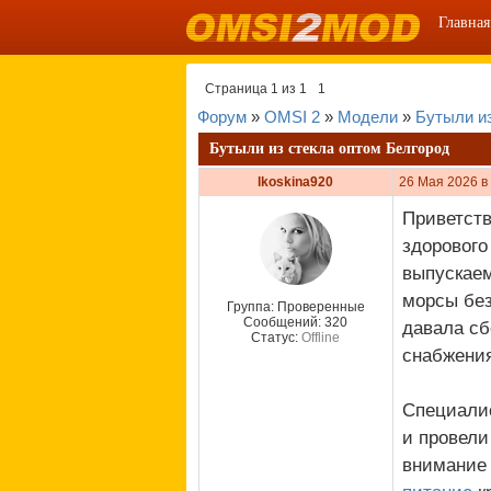
Главная
Страница
1
из
1
1
Форум
»
OMSI 2
»
Модели
»
Бутыли из
Бутыли из стекла оптом Белгород
lkoskina920
26 Мая 2026 в
Приветств
здорового
выпускаем
морсы без
Группа: Проверенные
Сообщений:
320
давала сб
Статус:
Offline
снабжения
Специалис
и провели
внимание 