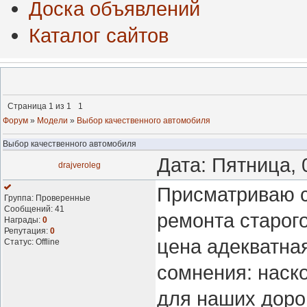
Доска объявлений
Каталог сайтов
Страница
1
из
1
1
Форум
»
Модели
»
Выбор качественного автомобиля
Выбор качественного автомобиля
Дата: Пятница, 
drajveroleg
Присматриваю с
Группа: Проверенные
Сообщений:
41
ремонта старого
Награды:
0
Репутация:
0
цена адекватная
Статус:
Offline
сомнения: наск
для наших дорог