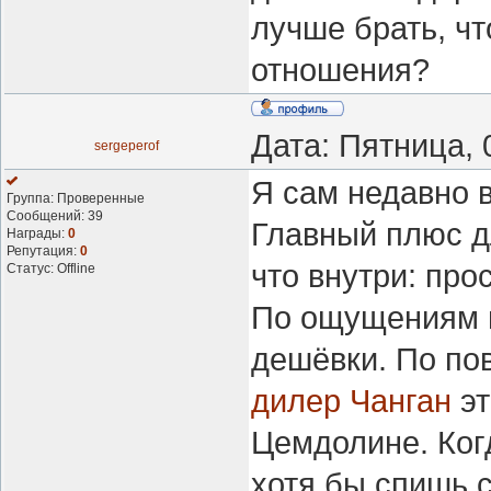
лучше брать, чт
отношения?
Дата: Пятница, 
sergeperof
Я сам недавно 
Группа: Проверенные
Сообщений:
39
Главный плюс д
Награды:
0
Репутация:
0
что внутри: про
Статус:
Offline
По ощущениям м
дешёвки. По пов
дилер Чанган
эт
Цемдолине. Ког
хотя бы спишь 