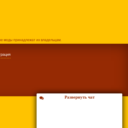
ые моды принадлежат их владельцам.
трация
Развернуть чат