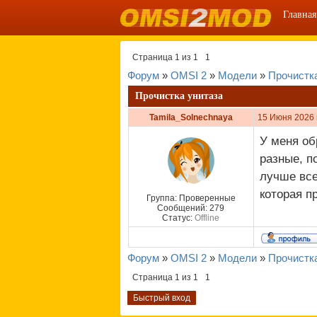
Главная
Страница
1
из
1
1
Форум
»
OMSI 2
»
Модели
»
Прочистка
Прочистка унитаза
Tamila_Solnechnaya
15 Июня 2026 
У меня об
разные, п
лучше все
которая п
Группа: Проверенные
Сообщений:
279
Статус:
Offline
Форум
»
OMSI 2
»
Модели
»
Прочистка
Страница
1
из
1
1