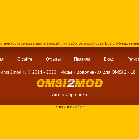
тственность за материалы (моды) и их работоспособность. Все опубликованн
ая
О сайте
Отзывы
Правила
Вход
Регис
omsi2mod.ru ©
2014
- 2026 · Моды и дополнения для OMSI 2 ·
18+
Антон Сергеевич
Хостинг от
uCoz