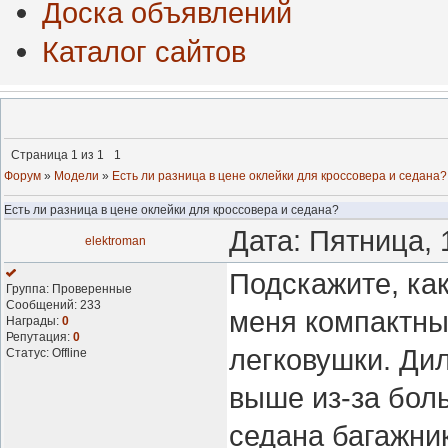
Доска объявлений
Каталог сайтов
Страница
1
из
1
1
Форум
»
Модели
»
Есть ли разница в цене оклейки для кроссовера и седана?
Есть ли разница в цене оклейки для кроссовера и седана?
Дата: Пятница, 
elektroman
Подскажите, ка
Группа: Проверенные
Сообщений:
233
меня компактны
Награды:
0
Репутация:
0
легковушки. Дил
Статус:
Offline
выше из-за боль
седана багажник