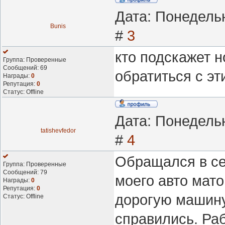
Дата: Понедельн
Bunis
#
3
кто подскажет 
Группа: Проверенные
Сообщений:
69
обратиться с эт
Награды:
0
Репутация:
0
Статус:
Offline
Дата: Понедельн
tatishevfedor
#
4
Обращался в с
Группа: Проверенные
Сообщений:
79
моего авто мат
Награды:
0
Репутация:
0
дорогую машину
Статус:
Offline
справились. Ра