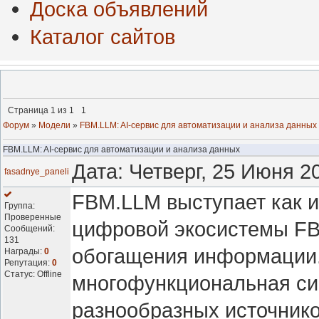
Доска объявлений
Каталог сайтов
Страница
1
из
1
1
Форум
»
Модели
»
FBM.LLM: AI-сервис для автоматизации и анализа данных
FBM.LLM: AI-сервис для автоматизации и анализа данных
Дата: Четверг, 25 Июня 2
fasadnye_paneli
FBM.LLM выступает как и
Группа:
Проверенные
цифровой экосистемы FBM
Сообщений:
131
обогащения информации. 
Награды:
0
Репутация:
0
Статус:
Offline
многофункциональная си
разнообразных источнико