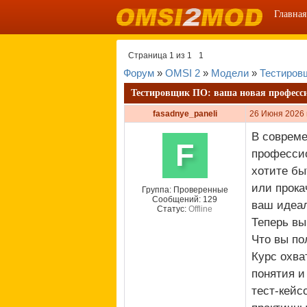
Главная
Страница
1
из
1
1
Форум
»
OMSI 2
»
Модели
»
Тестировщ
Тестировщик ПО: ваша новая професси
fasadnye_paneli
26 Июня 2026 
В совреме
F
профессио
хотите бы
или прока
Группа: Проверенные
Сообщений:
129
ваш идеал
Статус:
Offline
Теперь вы
Что вы по
Курс охва
понятия и
тест-кейс