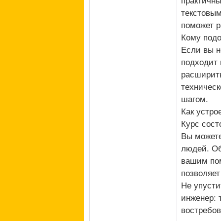
практичны
текстовым
поможет р
Кому подо
Если вы н
подходит 
расширить
техническо
шагом.
Как устро
Курс сост
Вы можете
людей. Об
вашим пом
позволяет
Не упусти
инженер: 
востребов