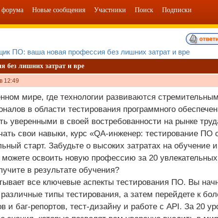
 форума
Новые сообщения
Участники
Поиск
Подписки
ик ПО: ваша новая профессия без лишних затрат и вре
я без лишних затрат и вре
в 12:49
нном мире, где технологии развиваются стремительным
налов в области тестирования программного обеспечени
ть уверенными в своей востребованности на рынке тру
чать свои навыки, курс «QA-инженер: тестирование ПО
ьный старт. Забудьте о высоких затратах на обучение и
 можете освоить новую профессию за 20 увлекательных 
лучите в результате обучения?
тывает все ключевые аспекты тестирования ПО. Вы начн
 различные типы тестирования, а затем перейдете к б
ов и баг-репортов, тест-дизайну и работе с API. За 20 у