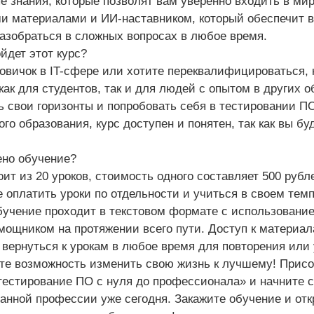
е знания, которые позволят вам уверенно входить в ми
и материалами и ИИ-наставником, который обеспечит 
азобраться в сложных вопросах в любое время.
йдет этот курс?
овичок в IT-сфере или хотите переквалифицироваться, 
как для студентов, так и для людей с опытом в других о
 свои горизонты и попробовать себя в тестировании ПО
го образования, курс доступен и понятен, так как вы буд
ено обучение?
оит из 20 уроков, стоимость одного составляет 500 рубл
 оплатить уроки по отдельности и учиться в своем темп
учение проходит в текстовом формате с использование
ощником на протяжении всего пути. Доступ к материала
 вернуться к урокам в любое время для повторения ил
те возможность изменить свою жизнь к лучшему! Присо
тестирование ПО с нуля до профессионала» и начните с
анной профессии уже сегодня. Закажите обучение и отк