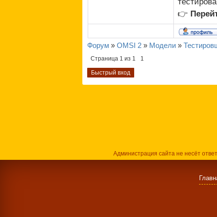
тестирова
👉
Перейт
Форум
»
OMSI 2
»
Модели
»
Тестировщ
Страница
1
из
1
1
Администрация сайта не несёт отве
Главн