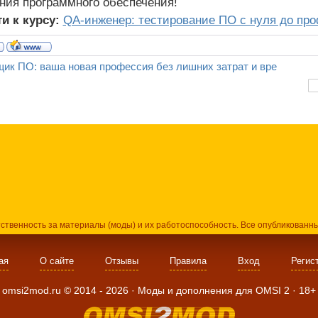
ния программного обеспечения!
и к курсу:
QA-инженер: тестирование ПО с нуля до пр
ик ПО: ваша новая профессия без лишних затрат и вре
тственность за материалы (моды) и их работоспособность. Все опубликованн
ая
О сайте
Отзывы
Правила
Вход
Регис
omsi2mod.ru ©
2014
- 2026 · Моды и дополнения для OMSI 2 ·
18+