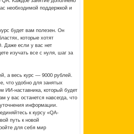
р QA. Каждое занятие дополнено
вас необходимой поддержкой и
курс будет вам полезен. Он
бластях, которые хотят
. Даже если у вас нет
ете изучать все с нуля, шаг за
ей, а весь курс — 9000 рублей.
е, что удобно для занятых
м ИИ-наставника, который будет
м у вас останется навсегда, что
и уточнения информации.
единяйтесь к курсу «QA-
вой путь к новой
ройте для себя мир