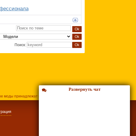
офессионала
Поиск:
Развернуть чат
ые моды принадлежат их владельцам.
трация