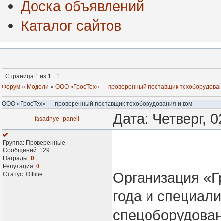
Доска объявлений
Каталог сайтов
Страница
1
из
1
1
Форум
»
Модели
»
ООО «ГросТех» — проверенный поставщик техоборудован
ООО «ГросТех» — проверенный поставщик техоборудования и ком
Дата: Четверг, 
fasadnye_paneli
Группа: Проверенные
Сообщений:
129
Награды:
0
Репутация:
0
Организация «Г
Статус:
Offline
года и специали
спецоборудован