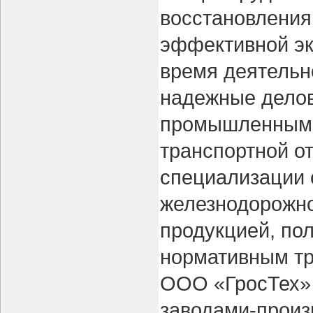
восстановления
эффективной эк
время деятельн
надежные дело
промышленными
транспортной о
специализации 
железнодорожно
продукцией, по
нормативным тр
ООО «ГросТех» 
заводами-произ