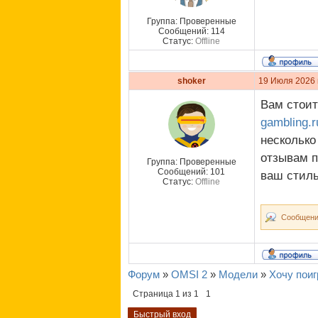
Группа: Проверенные
Сообщений:
114
Статус:
Offline
shoker
19 Июля 2026 
Вам стоит
gambling.
несколько
отзывам п
Группа: Проверенные
Сообщений:
101
ваш стиль
Статус:
Offline
Сообщени
Форум
»
OMSI 2
»
Модели
»
Хочу поиг
Страница
1
из
1
1