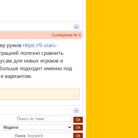
Сообщение №
3
кер румов
https://5-stars-
страцией полезно сравнить
усам для новых игроков и
м больше подходит именно под
я вариантом.
Поиск: