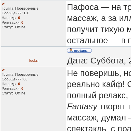
Пафоса — на три
Группа: Проверенные
Сообщений:
110
массаж, а за ил
Награды:
0
Репутация:
0
получит тихую м
Статус:
Offline
остальное — в г
Дата: Суббота, 
looksj
Не поверишь, но
Группа: Проверенные
Сообщений:
66
реально кайф! 
Награды:
0
Репутация:
0
полный релакс, и
Статус:
Offline
Fantasy
творят в
массаж, думал 
спектакль, с п