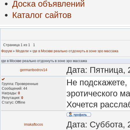
Доска объявлений
Каталог сайтов
Страница
1
из
1
1
Форум
»
Модели
»
где в Москве реально отдохнуть в зоне эро массажа
где в Москве реально отдохнуть в зоне эро массажа
Дата: Пятница, 
germanbodrov14
Не подскажете, 
Группа: Проверенные
Сообщений:
44
эротического ма
Награды:
0
Репутация:
0
Хочется рассла
Статус:
Offline
Дата: Суббота, 
imakaftocos