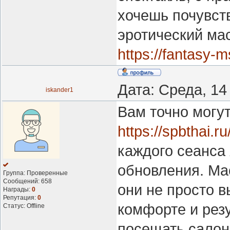
хочешь почувств
эротический ма
https://fantasy-m
Дата: Среда, 14
iskander1
Вам точно могут
https://spbthai.r
каждого сеанса
обновления. Ма
Группа: Проверенные
Сообщений:
658
они не просто в
Награды:
0
Репутация:
0
комфорте и рез
Статус:
Offline
посещать салон