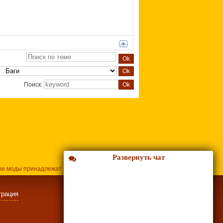
Поиск:
Развернуть чат
ые моды принадлежат их владельцам.
трация