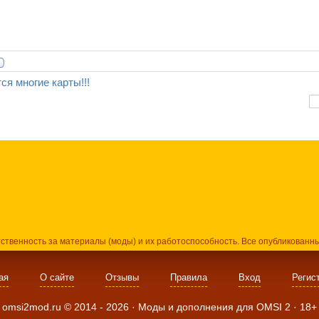
ся многие карты!!!
тственность за материалы (моды) и их работоспособность. Все опубликованн
ая
О сайте
Отзывы
Правила
Вход
Регис
omsi2mod.ru ©
2014
- 2026 · Моды и дополнения для OMSI 2 ·
18+