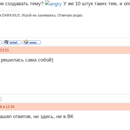
ем создавать тему?
У же 10 штук таких тем, и о
к DARKXIUS. Игрой не занимаюсь. Отвечаю редко.
 13:21
 решилась сама собой)
6 в 12:34
ашел ответов, ни здесь, ни в ВК