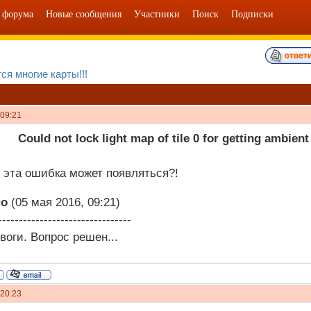
 форума
Новые сообщения
Участники
Поиск
Подписки
ся многие карты!!!
 09:21
ould not lock light map of tile 0 for getting ambient li
о эта ошибка может появляться?!
но
(05 мая 2016, 09:21)
--------------------------------
воги. Вопрос решен...
 20:23