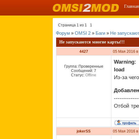
Главная
Страница
1
из
1
1
Форум
»
OMSI 2
»
Баги
»
Не запускают
Не запускаются многие карты!!!
4427
05 Мая 2016 в
Warning: C
Группа: Проверенные
load
Сообщений:
7
Статус:
Offline
Из-за чег
Добавле
-------------
Отбой тре
jokerSS
05 Мая 2016 в