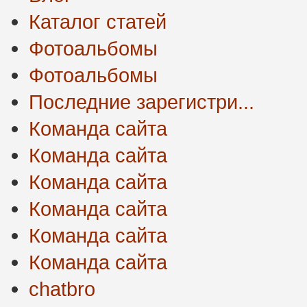
Каталог статей
Фотоальбомы
Фотоальбомы
Последние зарегистри...
Команда сайта
Команда сайта
Команда сайта
Команда сайта
Команда сайта
Команда сайта
chatbro