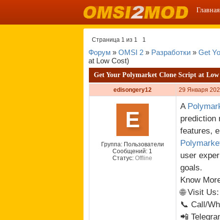
Главная
Страница
1
из
1
1
Форум
»
OMSI 2
»
Разработки
»
Get Yo
at Low Cost)
Get Your Polymarket Clone Script at Low
edisongery12
29 Января 202
A
Polymark
E
prediction
features, 
Polymarket
Группа: Пользователи
Сообщений:
1
user exper
Статус:
Offline
goals.
Know More
🌐 Visit Us
📞 Call/W
📲 Telegr