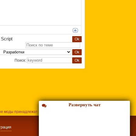
Script
Поиск:
Развернуть чат
ые моды принадлежат их владельцам.
трация