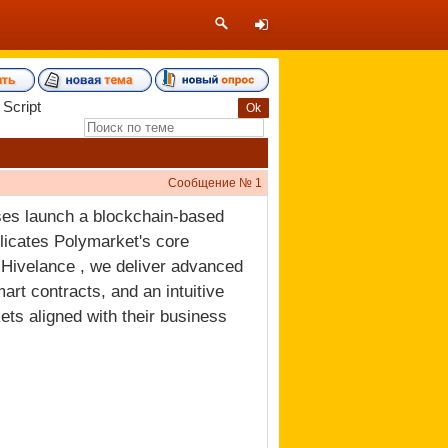
Script
Сообщение №
1
ses launch a blockchain-based
licates Polymarket's core
t Hivelance , we deliver advanced
rt contracts, and an intuitive
ets aligned with their business