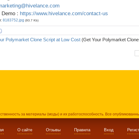
marketing@hivelance.com
e Demo :
https://www.hivelance.com/contact-us
я:
8183752.jpg
(93.7 Kb)
ur Polymarket Clone Script at Low Cost
(Get Your Polymarket Clone 
тственность за материалы (моды) и их работоспособность. Все опубликованн
ая
О сайте
Отзывы
Правила
Вход
Регис