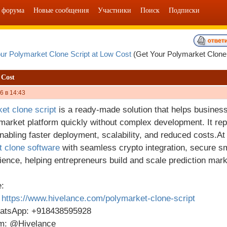
 форума
Новые сообщения
Участники
Поиск
Подписки
ur Polymarket Clone Script at Low Cost
(Get Your Polymarket Clone 
 Cost
6 в 14:43
et clone script
is a ready-made solution that helps busines
 market platform quickly without complex development. It rep
enabling faster deployment, scalability, and reduced costs.A
 clone software
with seamless crypto integration, secure sma
ience, helping entrepreneurs build and scale prediction mark
:
:
https://www.hivelance.com/polymarket-clone-script
hatsApp: +918438595928
am: @Hivelance