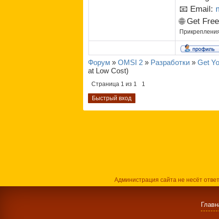
📧 Email:
🌐 Get Fre
Прикреплени
Форум
»
OMSI 2
»
Разработки
»
Get Yo
at Low Cost)
Страница
1
из
1
1
Администрация сайта не несёт отве
Главн