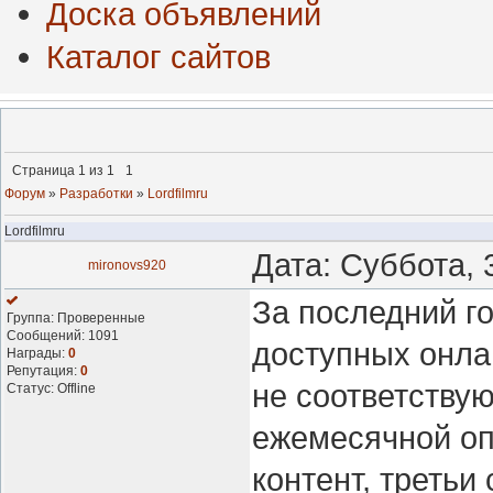
Доска объявлений
Каталог сайтов
Страница
1
из
1
1
Форум
»
Разработки
»
Lordfilmru
Lordfilmru
Дата: Суббота, 
mironovs920
За последний го
Группа: Проверенные
Сообщений:
1091
доступных онла
Награды:
0
Репутация:
0
не соответству
Статус:
Offline
ежемесячной оп
контент, третьи