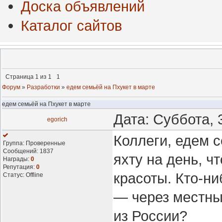
Доска объявлений
Каталог сайтов
Страница
1
из
1
1
Форум
»
Разработки
»
едем семьёй на Пхукет в марте
едем семьёй на Пхукет в марте
Дата: Суббота, 
egorich
Коллеги, едем с
Группа: Проверенные
Сообщений:
1837
яхту на день, ч
Награды:
0
Репутация:
0
красоты. Кто-н
Статус:
Offline
— через местны
из России?