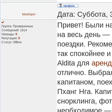
Дата: Суббота, 
keizergov
Привет! Были на
Группа: Проверенные
Сообщений:
1814
на весь день — 
Награды:
0
Репутация:
0
поездки. Реком
Статус:
Offline
так спокойнее 
Aldita для
аренд
отлично. Выбрал
капитаном, поех
Пханг Нга. Кап
снорклинга, фот
необходимое — 