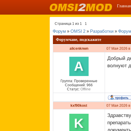
Главная
Страница
1
из
1
1
Форум
»
OMSI 2
»
Разработки
»
Форум
Форумчане, подскажите
alicenknwn
07 Мая 2026 в
Добрый де
A
волнуют д
Группа: Проверенные
Сообщений:
966
Статус:
Offline
kxf90kost
07 Мая 2026 в
Здравству
K
препараты
документы