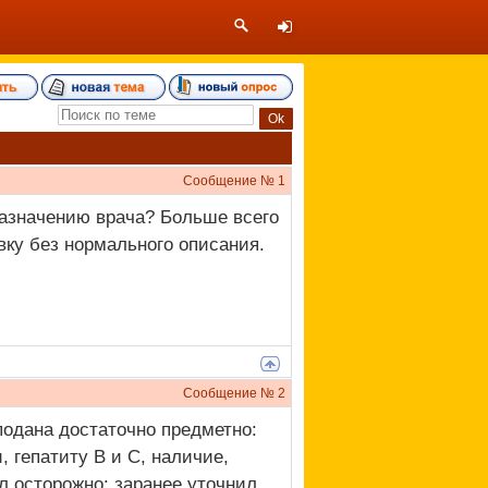
Сообщение №
1
назначению врача? Больше всего
вку без нормального описания.
Сообщение №
2
одана достаточно предметно:
 гепатиту B и C, наличие,
л осторожно: заранее уточнил