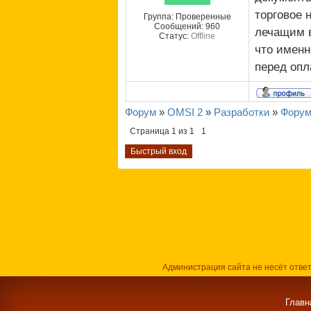
торговое 
Группа: Проверенные
Сообщений:
960
лечащим в
Статус:
Offline
что именн
перед опл
Форум
»
OMSI 2
»
Разработки
»
Форум
Страница
1
из
1
1
Администрация сайта не несёт отве
Главн