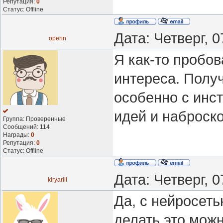
Репутация:
0
Статус:
Offline
Дата: Четверг, 
operin
Я как-то пробов
интереса. Полу
особенно с инс
идей и наброско
Группа: Проверенные
Сообщений:
114
Награды:
0
Репутация:
0
Статус:
Offline
Дата: Четверг, 
kiryarill
Да, с нейросеть
делать это мож