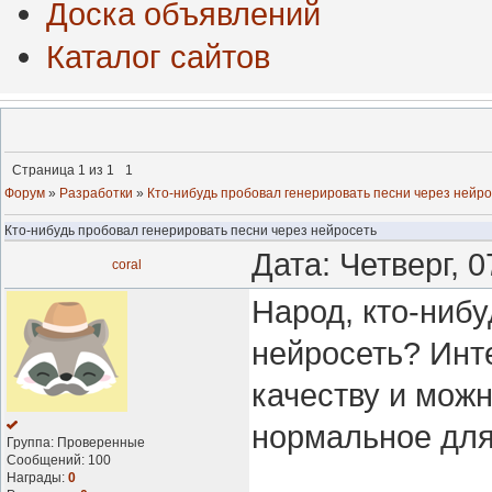
Доска объявлений
Каталог сайтов
Страница
1
из
1
1
Форум
»
Разработки
»
Кто-нибудь пробовал генерировать песни через нейро
Кто-нибудь пробовал генерировать песни через нейросеть
Дата: Четверг, 
coral
Народ, кто-нибу
нейросеть? Инте
качеству и можн
нормальное дл
Группа: Проверенные
Сообщений:
100
Награды:
0