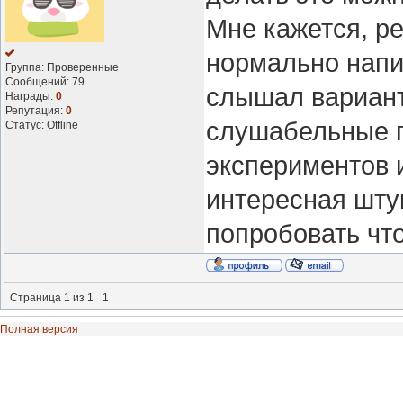
Мне кажется, ре
нормально напис
Группа: Проверенные
Сообщений:
79
слышал вариант
Награды:
0
Репутация:
0
слушабельные п
Статус:
Offline
экспериментов 
интересная штук
попробовать что
Страница
1
из
1
1
Полная версия