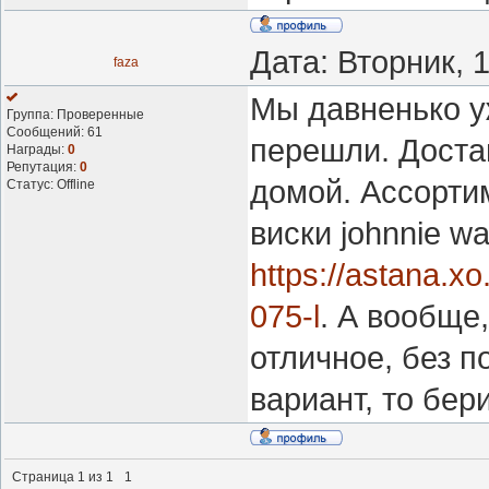
Дата: Вторник, 
faza
Мы давненько у
Группа: Проверенные
Сообщений:
61
перешли. Доста
Награды:
0
Репутация:
0
домой. Ассортим
Статус:
Offline
виски johnnie wa
https://astana.xo
075-l
. А вообще
отличное, без 
вариант, то бер
Страница
1
из
1
1