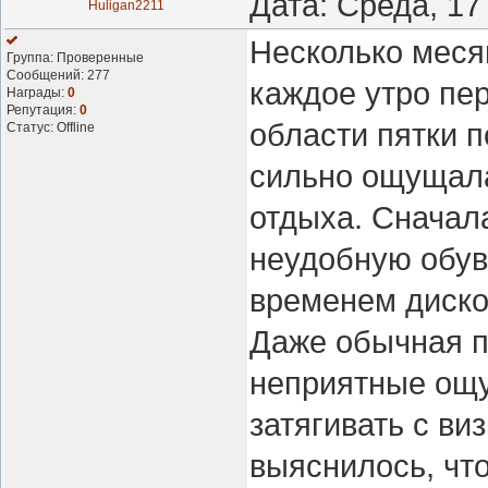
Дата: Среда, 17
Huligan2211
Несколько меся
Группа: Проверенные
Сообщений:
277
каждое утро пе
Награды:
0
Репутация:
0
области пятки п
Статус:
Offline
сильно ощущала
отдыха. Сначала
неудобную обувь
временем диско
Даже обычная п
неприятные ощу
затягивать с ви
выяснилось, чт