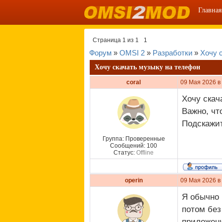
Главная
Страница
1
из
1
1
Форум
»
OMSI 2
»
Разработки
»
Хочу 
Хочу скачать музыку на телефон
coral
09 Мая 2026 в
Хочу скач
Важно, чт
Подскажит
Группа: Проверенные
Сообщений:
100
Статус:
Offline
operin
09 Мая 2026 в
Я обычно 
потом без
приложени