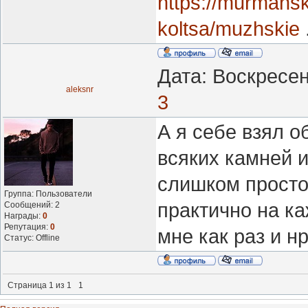
https://murmansk
koltsa/muzhskie
Дата: Воскресен
aleksnr
3
А я себе взял 
всяких камней и
слишком просто,
Группа: Пользователи
практично на ка
Сообщений:
2
Награды:
0
Репутация:
0
мне как раз и н
Статус:
Offline
Страница
1
из
1
1