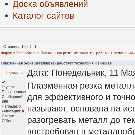
Доска объявлений
Каталог сайтов
Страница
1
из
1
1
Форум
»
Разработки
»
Плазменная резка металла: как работает технология и
Плазменная резка металла: как работает технология и в чем ее
Дата: Понедельник, 11 Ма
fthtgwupmc
Плазменная резка металл
Группа:
Проверенные
для эффективного и точно
Сообщений:
896
называют, основана на ис
Награды:
0
Репутация:
0
Статус:
разогревать металл до те
Offline
востребован в металлообр