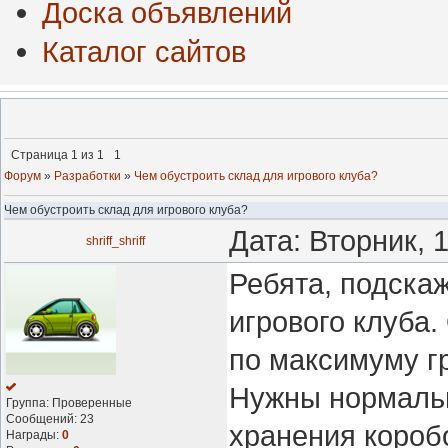
Доска объявлений
Каталог сайтов
Страница
1
из
1
1
Форум
»
Разработки
»
Чем обустроить склад для игрового клуба?
Чем обустроить склад для игрового клуба?
Дата: Вторник, 
shriff_shriff
Ребята, подскаж
игрового клуба
по максимуму г
Нужны нормаль
Группа: Проверенные
Сообщений:
23
хранения коробо
Награды:
0