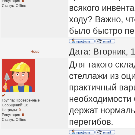
Репутация:
0
всякого инвента
Статус:
Offline
ходу? Важно, ч
было быстро пе
Дата: Вторник, 
Houp
Для такого скл
стеллажи из оц
практичный вари
необходимости б
Группа: Проверенные
Сообщений:
16
держат нормаль
Награды:
0
Репутация:
0
перегибов.
Статус:
Offline