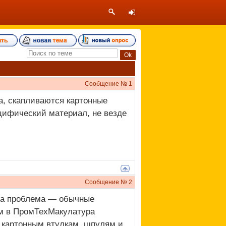
Сообщение №
1
а, скапливаются картонные
ецифический материал, не везде
Сообщение №
2
ыла проблема — обычные
м в ПромТехМакулатура
о картонным втулкам, шпулям и