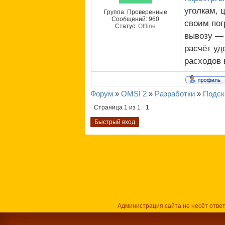
уголкам, 
Группа: Проверенные
Сообщений:
960
своим пог
Статус:
Offline
вывозу — 
расчёт уд
расходов 
Форум
»
OMSI 2
»
Разработки
»
Подск
Страница
1
из
1
1
Администрация сайта не несёт отве