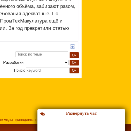
лённого объёма, забирают разом,
ребования адекватные. По
У ПромТехМакулатура ещё и
ии. За год превратили статью
Поиск:
Развернуть чат
ые моды принадлежат их владельцам.