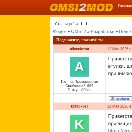
Главная
Страница
1
из
1
1
Форум
»
OMSI 2
»
Разработки
»
Подск
Подскажите, пожалуйста
alicenknwn
12 Мая 2026 в
Приветств
A
втулки, ш
принимают
Группа: Проверенные
Сообщений:
966
Статус:
Offline
kxf90kost
12 Мая 2026 в
Приветств
K
приёмщики
https://pr