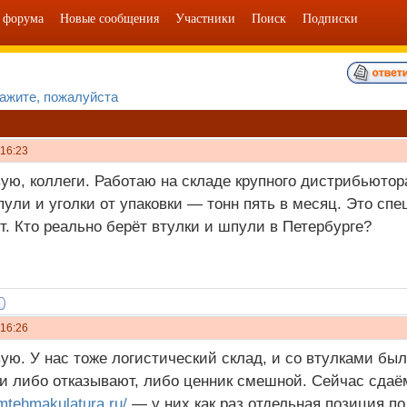
 форума
Новые сообщения
Участники
Поиск
Подписки
ажите, пожалуйста
 16:23
ую, коллеги. Работаю на складе крупного дистрибьютор
пули и уголки от упаковки — тонн пять в месяц. Это сп
. Кто реально берёт втулки и шпули в Петербурге?
 16:26
ую. У нас тоже логистический склад, и со втулками б
 либо отказывают, либо ценник смешной. Сейчас сдаё
omtehmakulatura.ru/
— у них как раз отдельная позиция п