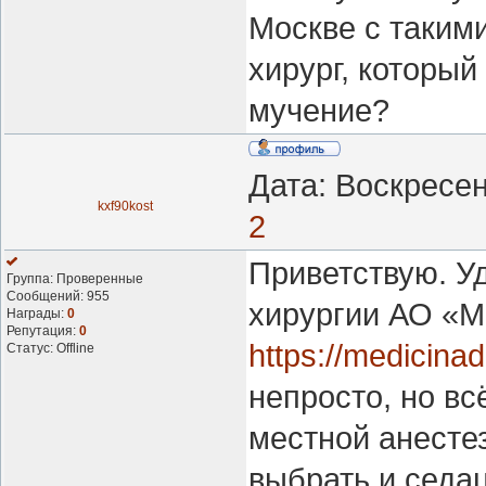
Москве с таким
хирург, который
мучение?
Дата: Воскресен
kxf90kost
2
Приветствую. У
Группа: Проверенные
Сообщений:
955
хирургии АО «
Награды:
0
Репутация:
0
https://medicinad
Статус:
Offline
непросто, но вс
местной анесте
выбрать и седац