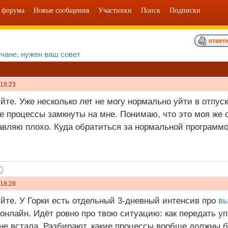
 форума
Новые сообщения
Участники
Поиск
Подписки
чане, нужен ваш совет
 18:23
йте. Уже несколько лет не могу нормально уйти в отпуск
се процессы замкнуты на мне. Понимаю, что это моя же о
вляю плохо. Куда обратиться за нормальной программо
 18:28
йте. У Горки есть отдельный 3-дневный интенсив про
вы
онлайн. Идёт ровно про твою ситуацию: как передать уп
не встала. Разбирают, какие процессы вообще должны б