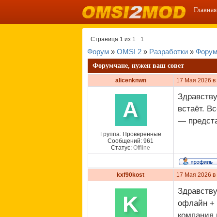
Главная
Страница
1
из
1
1
Форум
»
OMSI 2
»
Разработки
»
Форум
Форумчане, нужен ваш совет
alicenknwn
17 Мая 2026 в
Здравству
A
встаёт. В
— предста
Группа: Проверенные
Сообщений:
961
Статус:
Offline
kxf90kost
17 Мая 2026 в
Здравству
K
офлайн + 
компания 