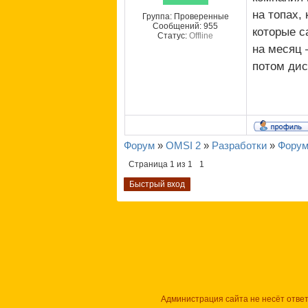
на топах,
Группа: Проверенные
Сообщений:
955
которые с
Статус:
Offline
на месяц 
потом дис
Форум
»
OMSI 2
»
Разработки
»
Форум
Страница
1
из
1
1
Администрация сайта не несёт отве