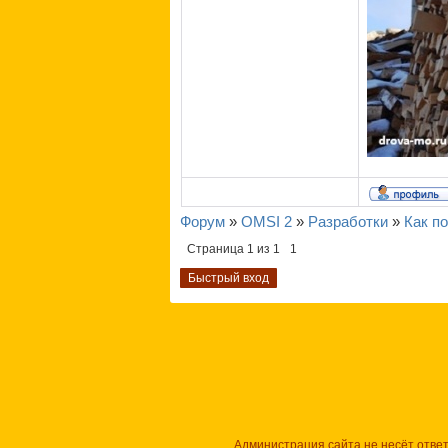
Форум
»
OMSI 2
»
Разработки
»
Как по
Страница
1
из
1
1
Администрация сайта не несёт отве