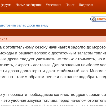
 форума
Новые сообщения
Участники
Поиск
Подписки
дготовить запас дров на зиму
 17:14
а к отопительному сезону начинается задолго до морозо
моходы и решают вопрос с достаточным запасом топлив
ные дрова следует учитывать не только стоимость, но и
ажность, скорость доставки. Для отопления наиболее ча
 эти дрова долго горят и дают стабильный жар. Многие 
еменно - таким образом легче и выгоднее подобрать п
огут перевезти необходимое количество дров своими си
 - это удобная закупка топлива перед началом отопител