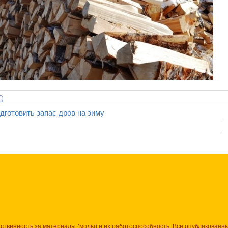
дготовить запас дров на зиму
тственность за материалы (моды) и их работоспособность. Все опубликованн