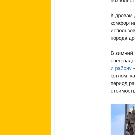
позволяет
К дровам 
комфортны
использов
порода др
В зимний 
снегопадо
и району
-
котлом, к
период ра
стоимость