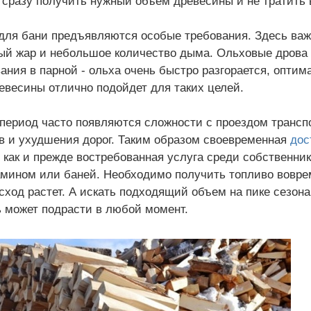
 сразу получить нужный объем древесины и не тратить в
для бани предъявляются особые требования. Здесь важ
й жар и небольшое количество дыма. Ольховые дрова 
ания в парной - ольха очень быстро разгорается, оптим
евесины отлично подойдет для таких целей.
период часто появляются сложности с проездом трансп
в и ухудшения дорог. Таким образом своевременная
дос
 как и прежде востребованная услуга среди собственни
амином или баней. Необходимо получить топливо вовре
сход растет. А искать подходящий объем на пике сезона
 может подрасти в любой момент.