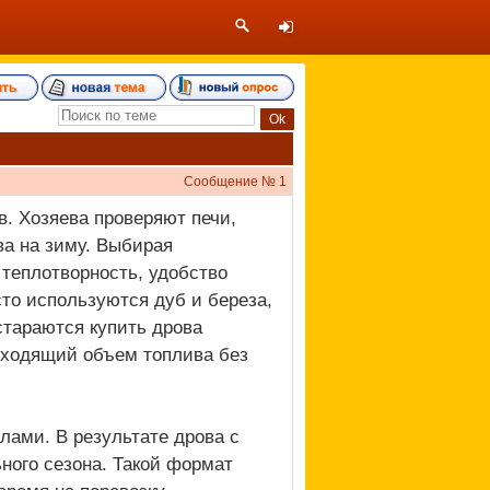
Сообщение №
1
в. Хозяева проверяют печи,
а на зиму. Выбирая
 теплотворность, удобство
сто используются дуб и береза,
стараются купить дрова
одходящий объем топлива без
лами. В результате дрова с
ьного сезона. Такой формат