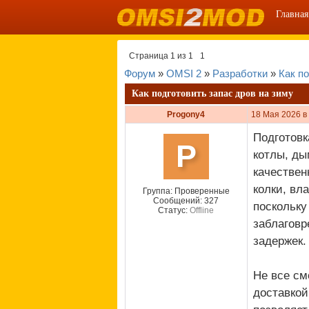
Главная
Страница
1
из
1
1
Форум
»
OMSI 2
»
Разработки
»
Как по
Как подготовить запас дров на зиму
Progony4
18 Мая 2026 в
Подготовк
P
котлы, ды
качествен
колки, вл
Группа: Проверенные
Сообщений:
327
поскольку
Статус:
Offline
заблаговр
задержек.
Не все см
доставкой