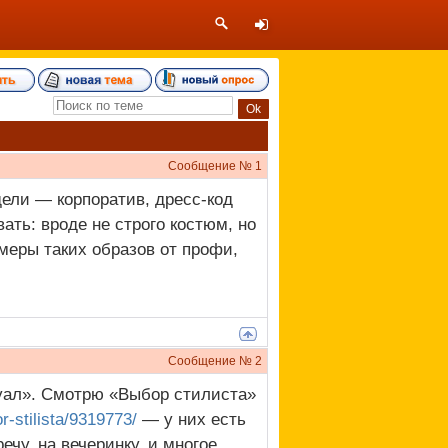
Сообщение №
1
дели — корпоратив, дресс-код
вать: вроде не строго костюм, но
меры таких образов от профи,
Сообщение №
2
жуал». Смотрю «Выбор стилиста»
-stilista/9319773/
— у них есть
чу, на вечеринку, и многое