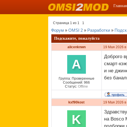
Главная
Страница
1
из
1
1
Форум
»
OMSI 2
»
Разработки
»
Подск
Подскажите, пожалуйста
alicenknwn
19 Мая 2026 в
Доброго в
A
смарт-кэж
и не джин
без бана
Группа: Проверенные
Сообщений:
966
Статус:
Offline
kxf90kost
19 Мая 2026 в
Здравству
K
на Bosco 
подборки 