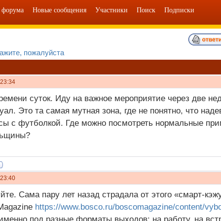
 форума
Новые сообщения
Участники
Поиск
Подписки
ажите, пожалуйста
 23:34
ремени суток. Иду на важное мероприятие через две не
уал. Это та самая мутная зона, где не понятно, что наде
сы с футболкой. Где можно посмотреть нормальные при
льщины?
 23:40
йте. Сама пару лет назад страдала от этого «смарт-кэ
Magazine
https://www.bosco.ru/boscomagazine/content/vybor
именно под разные форматы выходов: на работу, на встре