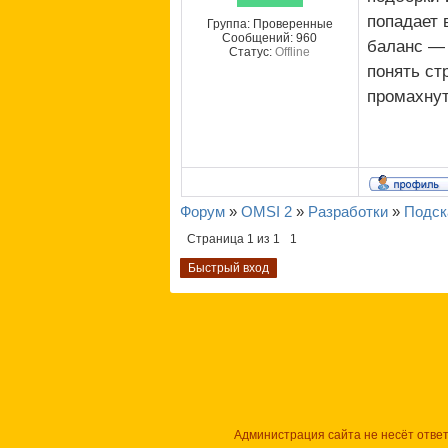
попадает 
Группа: Проверенные
Сообщений:
960
баланс — 
Статус:
Offline
понять ст
промахнут
Форум
»
OMSI 2
»
Разработки
»
Подск
Страница
1
из
1
1
Администрация сайта не несёт отве