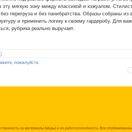
в эту мягкую зону между классикой и кэжуалом. Стилис
без перегруза и без панибратства. Образы собраны из 
руктуру и применить логику к своему гардеробу. Для важ
ься, рубрика реально выручает.
ажите, пожалуйста
тственность за материалы (моды) и их работоспособность. Все опубликованн