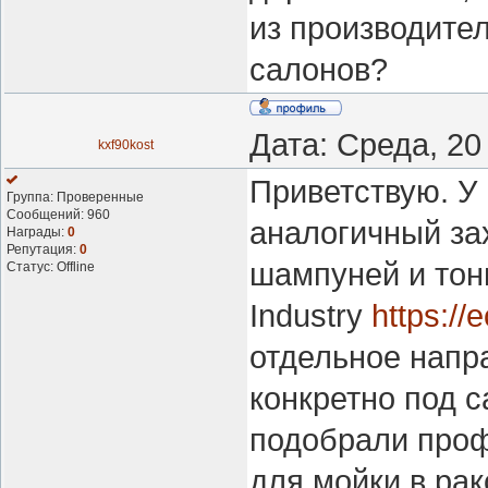
из производите
салонов?
Дата: Среда, 20
kxf90kost
Приветствую. У
Группа: Проверенные
Сообщений:
960
аналогичный за
Награды:
0
Репутация:
0
шампуней и тон
Статус:
Offline
Industry
https://
отдельное напр
конкретно под 
подобрали проф
для мойки в ра