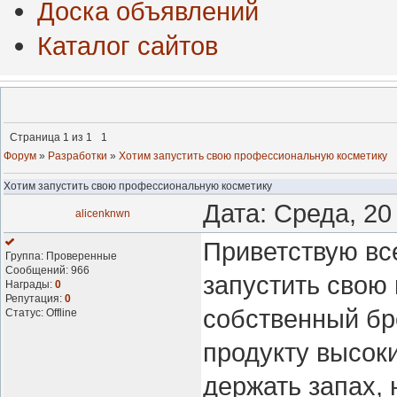
Доска объявлений
Каталог сайтов
Страница
1
из
1
1
Форум
»
Разработки
»
Хотим запустить свою профессиональную косметику
Хотим запустить свою профессиональную косметику
Дата: Среда, 20
alicenknwn
Приветствую вс
Группа: Проверенные
Сообщений:
966
запустить свою
Награды:
0
Репутация:
0
собственный бр
Статус:
Offline
продукту высок
держать запах, 