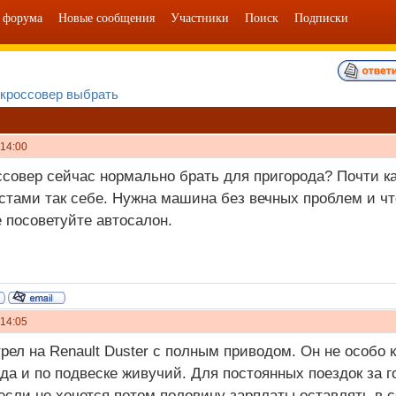
 форума
Новые сообщения
Участники
Поиск
Подписки
 кроссовер выбрать
 14:00
ссовер сейчас нормально брать для пригорода? Почти к
стами так себе. Нужна машина без вечных проблем и чт
 посоветуйте автосалон.
 14:05
рел на Renault Duster с полным приводом. Он не особо 
 да и по подвеске живучий. Для постоянных поездок за 
если не хочется потом половину зарплаты оставлять в с