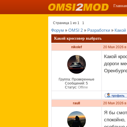
Главная
Страница
1
из
1
1
Форум
»
OMSI 2
»
Разработки
»
Какой
Какой кроссовер выбрать
nikolef
20 Мая 2026 в
Какой кро
дороги ме
Оренбурге
Группа: Проверенные
Сообщений:
5
Статус:
Offline
raull
20 Мая 2026 в
Я бы смот
спокойно,
особенно 