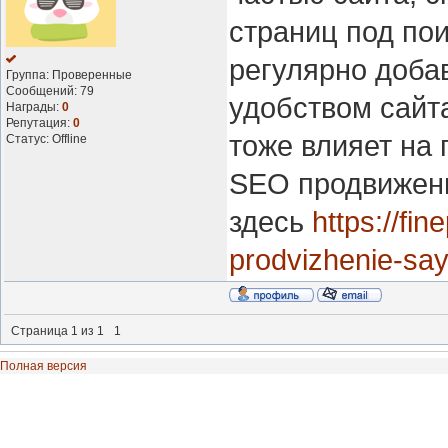
страниц под по
регулярно добав
Группа: Проверенные
Сообщений:
79
удобством сайта
Награды:
0
Репутация:
0
тоже влияет на 
Статус:
Offline
SEO продвижени
здесь
https://fin
prodvizhenie-say
Страница
1
из
1
1
Полная версия