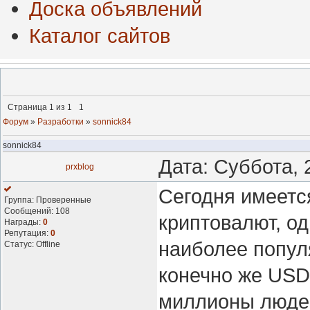
Доска объявлений
Каталог сайтов
Страница
1
из
1
1
Форум
»
Разработки
»
sonnick84
sonnick84
Дата: Суббота, 
prxblog
Сегодня имеетс
Группа: Проверенные
Сообщений:
108
криптовалют, од
Награды:
0
Репутация:
0
наиболее попул
Статус:
Offline
конечно же USD
миллионы людей