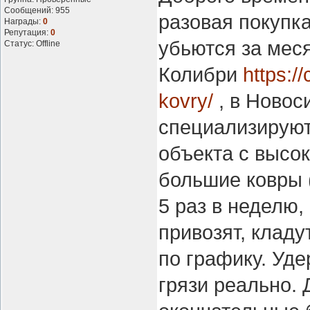
Сообщений:
955
разовая покупка
Награды:
0
Репутация:
0
убьются за меся
Статус:
Offline
Колибри
https:/
kovry/
, в Новос
специализируют
объекта с высо
большие ковры (
5 раз в неделю,
привозят, кладу
по графику. Уд
грязи реально.