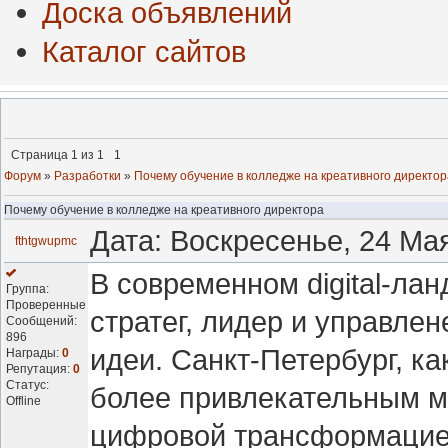
Доска объявлений
Каталог сайтов
Страница
1
из
1
1
Форум
»
Разработки
»
Почему обучение в колледже на креативного директор
Почему обучение в колледже на креативного директора
Дата: Воскресенье, 24 Ма
fthtgwupmc
В современном digital-ла
Группа:
Проверенные
стратег, лидер и управле
Сообщений:
896
идеи. Санкт-Петербург, ка
Награды:
0
Репутация:
0
Статус:
более привлекательным ме
Offline
цифровой трансформацией