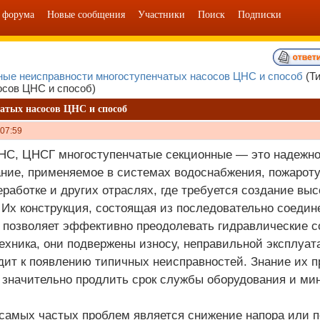
 форума
Новые сообщения
Участники
Поиск
Подписки
ные неисправности многоступенчатых насосов ЦНС и способ
(Т
осов ЦНС и способ)
атых насосов ЦНС и способ
 07:59
С, ЦНСГ многоступенчатые секционные — это надежно
ние, применяемое в системах водоснабжения, пожароту
работке и других отраслях, где требуется создание вы
 Их конструкция, состоящая из последовательно соеди
 позволяет эффективно преодолевать гидравлические со
ехника, они подвержены износу, неправильной эксплуа
дит к появлению типичных неисправностей. Знание их п
 значительно продлить срок службы оборудования и ми
самых частых проблем является снижение напора или по