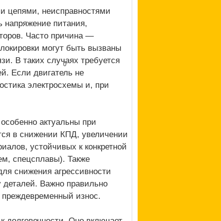
ми цепями, неисправностями
 напряжение питания,
торов. Часто причина —
блокировки могут быть вызваны
зи. В таких случаях требуется
0
й. Если двигатель не
остика электросхемы и, при
 особенно актуальны при
тся в снижении КПД, увеличении
иалов, устойчивых к конкретной
м, спецсплавы). Также
для снижения агрессивности
 деталей. Важно правильно
т преждевременный износ.
к долговечности. Оно включает