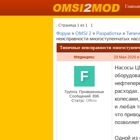
Главная
Страница
1
из
1
1
Форум
»
OMSI 2
»
Разработки
»
Типич
неисправности многоступенчатых нас
Типичные неисправности многоступенч
fthtgwupmc
29 Мая 2026 в
Насосы ЦН
F
оборудова
нефтепере
расходах.
Группа: Проверенные
Сообщений:
896
колесами,
Статус:
Offline
и любая т
что приво
позволяет
Одной из 