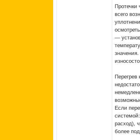
Протечки 
всего воз
уплотнени
осмотреть
— установ
температу
значения.
износосто
Перегрев 
недостато
немедленн
возможные
Если пере
системой:
расход), 
более под