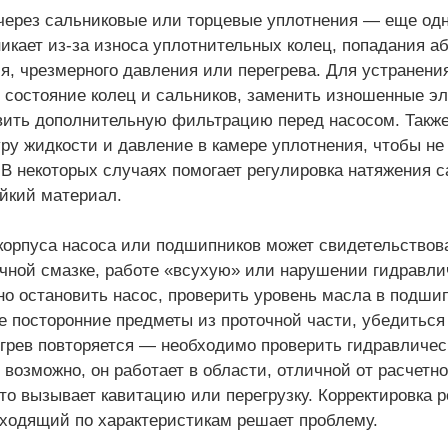
через сальниковые или торцевые уплотнения — еще од
никает из-за износа уплотнительных колец, попадания а
я, чрезмерного давления или перегрева. Для устранения
 состояние колец и сальников, заменить изношенные э
ить дополнительную фильтрацию перед насосом. Также
ру жидкости и давление в камере уплотнения, чтобы н
 В некоторых случаях помогает регулировка натяжения с
йкий материал.
корпуса насоса или подшипников может свидетельствова
чной смазке, работе «всухую» или нарушении гидравли
о остановить насос, проверить уровень масла в подши
 посторонние предметы из проточной части, убедиться 
грев повторяется — необходимо проверить гидравличес
 возможно, он работает в области, отличной от расчет
что вызывает кавитацию или перегрузку. Корректировка 
ходящий по характеристикам решает проблему.