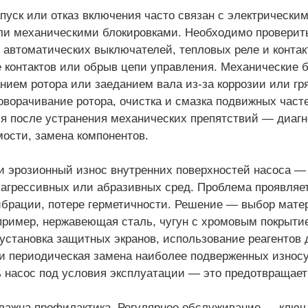
пуск или отказ включения часто связан с электрически
и механическими блокировками. Необходимо проверить
 автоматических выключателей, тепловых реле и контак
 контактов или обрыв цепи управления. Механические 
нием ротора или заеданием вала из-за коррозии или гря
оворачивание ротора, очистка и смазка подвижных часте
я после устранения механических препятствий — диагн
ости, замена компонентов.
и эрозионный износ внутренних поверхностей насоса —
 агрессивных или абразивных сред. Проблема проявляе
брации, потере герметичности. Решение — выбор матер
пример, нержавеющая сталь, чугун с хромовым покрытие
установка защитных экранов, использование реагентов 
и периодическая замена наиболее подверженных износу
 насос под условия эксплуатации — это предотвращае
важна профилактика. Регулярное обслуживание — ключ 