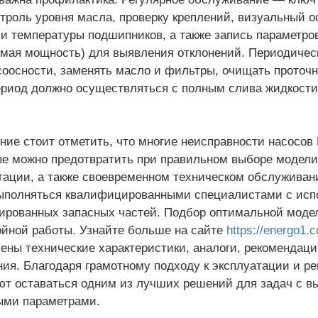
нтроль уровня масла, проверку креплений, визуальный 
и температуры подшипников, а также запись параметров
мая мощность) для выявления отклонений. Периодичес
соосности, заменять масло и фильтры, очищать проточн
риод должно осуществляться с полным слива жидкости
ние стоит отметить, что многие неисправности насосо
е можно предотвратить при правильном выборе модели
тации, а также своевременном техническом обслуживани
ыполняться квалифицированными специалистами с исп
рованных запасных частей. Подбор оптимальной модел
йной работы. Узнайте больше на сайте
https://energo1.c
ены технические характеристики, аналоги, рекомендац
ия. Благодаря грамотному подходу к эксплуатации и р
т оставаться одним из лучших решений для задач с в
ыми параметрами.