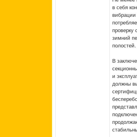
в себя ко
вибрации 
потребляе
проверку 
зимний пе
полостей.
В заключе
секционны
и эксплуа
должны в
сертифици
бесперебо
представл
подключен
продолжаю
стабильн