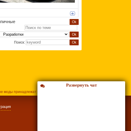
ипичные
Поиск:
Развернуть чат
ые моды принадлежат их владельцам.
трация