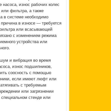
е насоса, износ рабочих колес
или фильтра, а также
ха в системе необходимо
и причина в износе — требуется
 фильтра или всасывающей
вязано с изменением режима
иемного устройства или
ного.
шум и вибрация во время
асоса, износ подшипников,
рить соосность с помощью
пники, если имеют люфт или
затягивать с требуемым
вреждении или загрязнении
а специальном стенде или