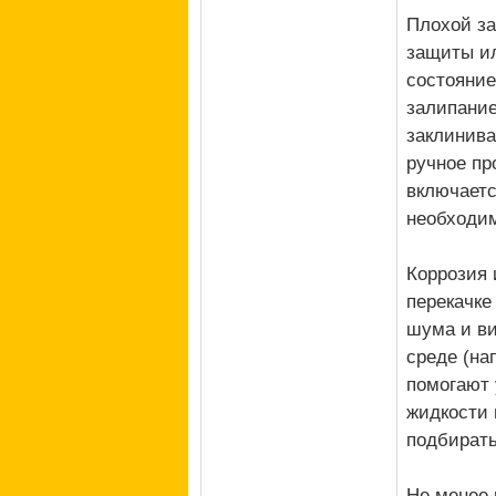
Плохой за
защиты ил
состояние
залипание
заклинива
ручное пр
включаетс
необходим
Коррозия 
перекачке
шума и ви
среде (на
помогают 
жидкости 
подбирать
Не менее 