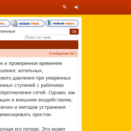
ипичные
Сообщение №
1
е и проверенное временем
шения, котельных,
сокого давления при умеренных
ненных ступеней с рабочими
противления сетей. Однако, как
тации и внешним воздействиям,
ричин и методов устранения
нимизировать простои.
лная его потеря. Это может