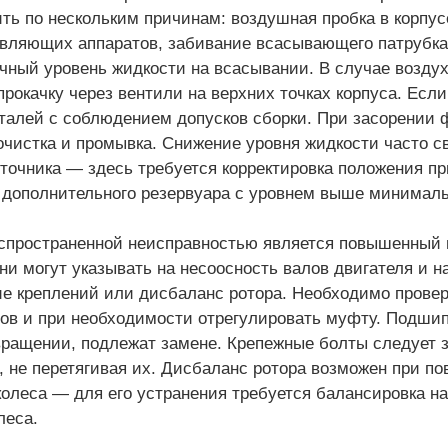
ть по нескольким причинам: воздушная пробка в корпус
вляющих аппаратов, забивание всасывающего патрубка 
чный уровень жидкости на всасывании. В случае возду
прокачку через вентили на верхних точках корпуса. Есл
талей с соблюдением допусков сборки. При засорении
чистка и промывка. Снижение уровня жидкости часто с
точника — здесь требуется корректировка положения пр
 дополнительного резервуара с уровнем выше минималь
спространенной неисправностью является повышенный 
ни могут указывать на несоосность валов двигателя и н
е креплений или дисбаланс ротора. Необходимо прове
ов и при необходимости отрегулировать муфту. Подши
ращении, подлежат замене. Крепежные болты следует 
 не перетягивая их. Дисбаланс ротора возможен при по
колеса — для его устранения требуется балансировка н
леса.