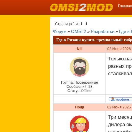
Главная
Страница
1
из
1
1
Форум
»
OMSI 2
»
Разработки
»
Где в
Где в Рязани купить премиальный гиб
Nill
02 Июня 2026 
Только на
разных пр
сталкивал
Группа: Проверенные
Сообщений:
23
Статус:
Offline
Houp
02 Июня 2026 
Три месяц
дилера ок
гарантий