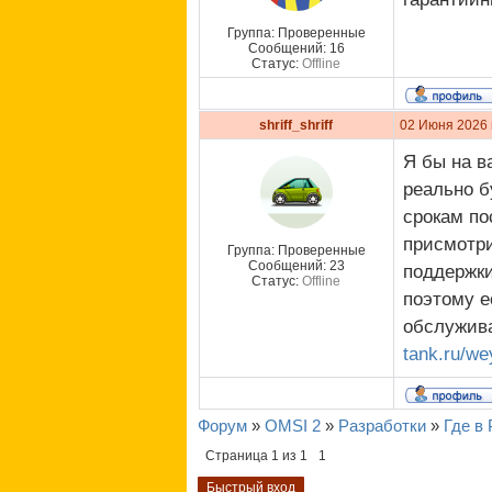
Группа: Проверенные
Сообщений:
16
Статус:
Offline
shriff_shriff
02 Июня 2026 
Я бы на в
реально б
срокам по
присмотри
Группа: Проверенные
Сообщений:
23
поддержки
Статус:
Offline
поэтому е
обслужива
tank.ru/we
Форум
»
OMSI 2
»
Разработки
»
Где в
Страница
1
из
1
1