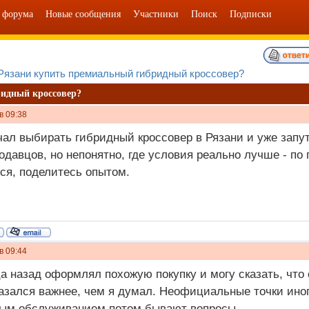
 форума
Новые сообщения
Участники
Поиск
Подписки
 Рязани купить премиальный гибридный кроссовер?
ридный кроссовер?
в 09:38
чал выбирать гибридный кроссовер в Рязани и уже запу
одавцов, но непонятно, где условия реально лучше - по 
ся, поделитесь опытом.
в 09:44
а назад оформлял похожую покупку и могу сказать, что
азался важнее, чем я думал. Неофициальные точки ино
ным обслуживанием потом бывают вопросы.