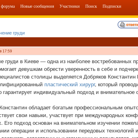
 форума
Новые сообщения
Участники
Поиск
Подписки
чение груди
в 17:59
е груди в Киеве — одна из наиболее востребованных п
омогает девушкам обрести уверенность в себе и подчерк
пециалистов столицы выделяется Добряков Константин
алифицированный
пластический хирург
, который провод
о гарантирует индивидуальный подход и внимательное 
Константин обладает богатым профессиональным опыт
твует свои навыки, участвует при международных кон
. Его подход основан на внимательном изучении пожел
нии операции и использовании передовых технологий и