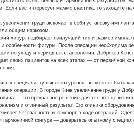
 достигать естественных и гармоничных результатов, 
. Если вас интересует маммопластика, то заходите на с
 увеличения груди включает в себя установку импланта
или общим наркозом.
кий хирург подбирает наилучший тип и размер имплант
 и особенности фигуры. После операции необходима ре
ции по уходу и период восстановления. Добряков Конс
ает своих пациенток на всех этапах — от первичной ко
ления.
сь к специалисту высокого уровня, вы можете быть кач
ения операции. В городе Киев увеличение груди у Добр
вича — это прекрасное решение для тех, кто ценит ин
нализм и отличный результат. Его клиника оборудован
ечивает безопасность и комфорт в ходе операций. Сдела
и гармоничной фигуре — доверьтесь опытному специал
!