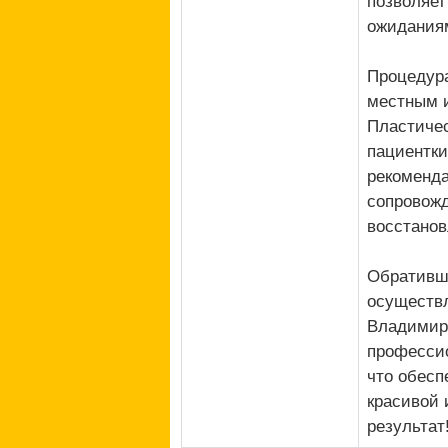
позволяет
ожиданиям
Процедура
местным 
Пластичес
пациентки
рекоменда
сопровожд
восстанов
Обративши
осуществл
Владимиро
профессио
что обесп
красивой 
результат