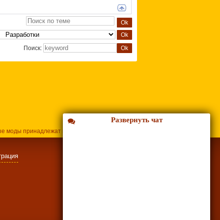
Поиск:
Развернуть чат
ые моды принадлежат их владельцам.
трация