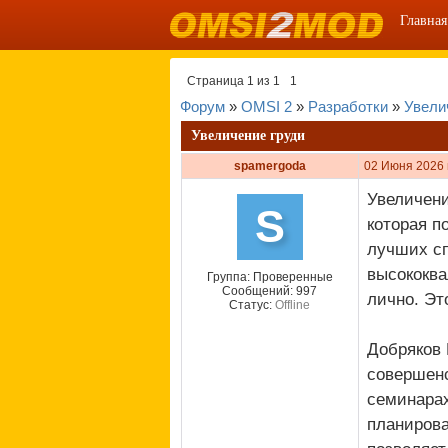
Главная
Страница
1
из
1
1
Форум
»
OMSI 2
»
Разработки
»
Увели
Увеличение груди
spamergoda
02 Июня 2026 
Увеличени
S
которая п
лучших с
высококв
Группа: Проверенные
Сообщений:
997
лично. Эт
Статус:
Offline
Добряков 
совершенс
семинарах
планирова