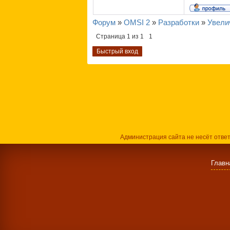
Форум
»
OMSI 2
»
Разработки
»
Увели
Страница
1
из
1
1
Администрация сайта не несёт отве
Главн