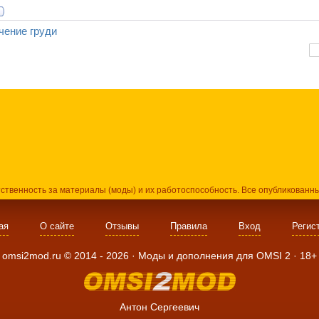
чение груди
тственность за материалы (моды) и их работоспособность. Все опубликованн
ая
О сайте
Отзывы
Правила
Вход
Регис
omsi2mod.ru ©
2014
- 2026 · Моды и дополнения для OMSI 2 ·
18+
Антон Сергеевич