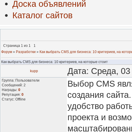
Доска объявлений
Каталог сайтов
Страница
1
из
1
1
Форум
»
Разработки
»
Как выбрать CMS для бизнеса: 10 критериев, на котор
Как выбрать CMS для бизнеса: 10 критериев, на которые стоит
Дата: Среда, 03
kupp
Группа: Пользователи
Выбор CMS явля
Сообщений:
2
Награды:
0
создания сайта
Репутация:
0
Статус:
Offline
удобство работы
проекта и возм
масштабировани